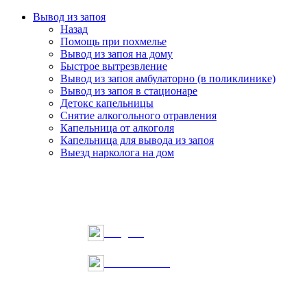
Вывод из запоя
Назад
Помощь при похмелье
Вывод из запоя на дому
Быстрое вытрезвление
Вывод из запоя амбулаторно (в поликлинике)
Вывод из запоя в стационаре
Детокс капельницы
Снятие алкогольного отравления
Капельница от алкоголя
Капельница для вывода из запоя
Выезд нарколога на дом
Telegram
Онлайн запись