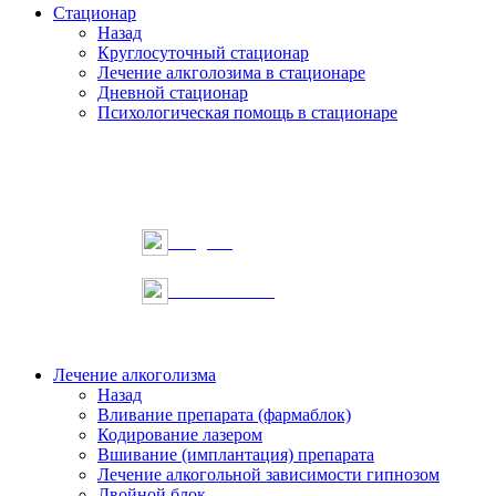
Стационар
Назад
Круглосуточный стационар
Лечение алкголозима в стационаре
Дневной стационар
Психологическая помощь в стационаре
Telegram
Онлайн запись
Лечение алкоголизма
Назад
Вливание препарата (фармаблок)
Кодирование лазером
Вшивание (имплантация) препарата
Лечение алкогольной зависимости гипнозом
Двойной блок