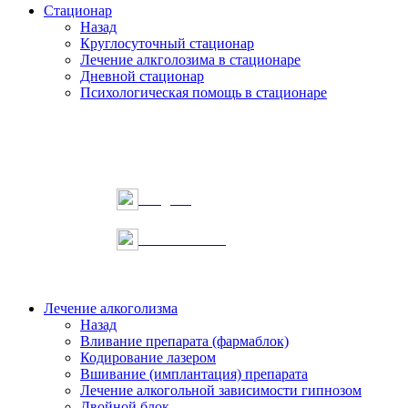
Стационар
Назад
Круглосуточный стационар
Лечение алкголозима в стационаре
Дневной стационар
Психологическая помощь в стационаре
Telegram
Онлайн запись
Лечение алкоголизма
Назад
Вливание препарата (фармаблок)
Кодирование лазером
Вшивание (имплантация) препарата
Лечение алкогольной зависимости гипнозом
Двойной блок