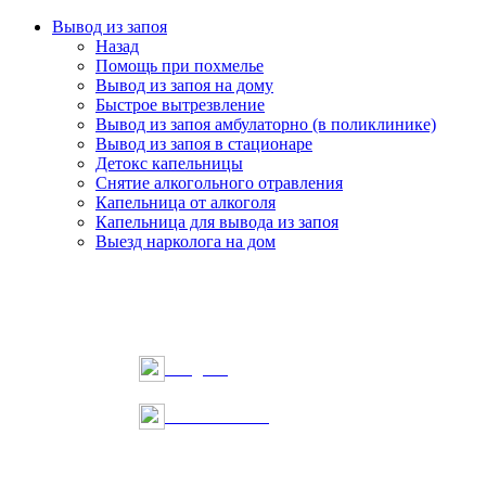
Вывод из запоя
Назад
Помощь при похмелье
Вывод из запоя на дому
Быстрое вытрезвление
Вывод из запоя амбулаторно (в поликлинике)
Вывод из запоя в стационаре
Детокс капельницы
Снятие алкогольного отравления
Капельница от алкоголя
Капельница для вывода из запоя
Выезд нарколога на дом
Telegram
Онлайн запись