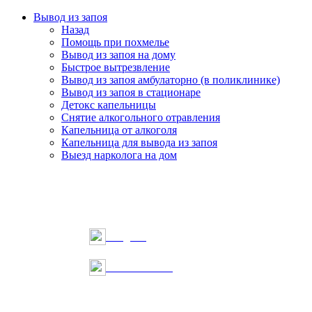
Вывод из запоя
Назад
Помощь при похмелье
Вывод из запоя на дому
Быстрое вытрезвление
Вывод из запоя амбулаторно (в поликлинике)
Вывод из запоя в стационаре
Детокс капельницы
Снятие алкогольного отравления
Капельница от алкоголя
Капельница для вывода из запоя
Выезд нарколога на дом
Telegram
Онлайн запись