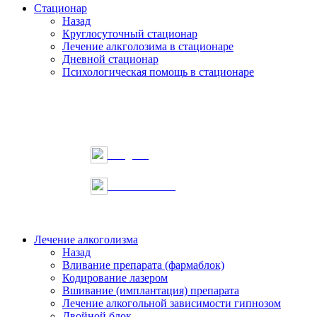
Стационар
Назад
Круглосуточный стационар
Лечение алкголозима в стационаре
Дневной стационар
Психологическая помощь в стационаре
Telegram
Онлайн запись
Лечение алкоголизма
Назад
Вливание препарата (фармаблок)
Кодирование лазером
Вшивание (имплантация) препарата
Лечение алкогольной зависимости гипнозом
Двойной блок