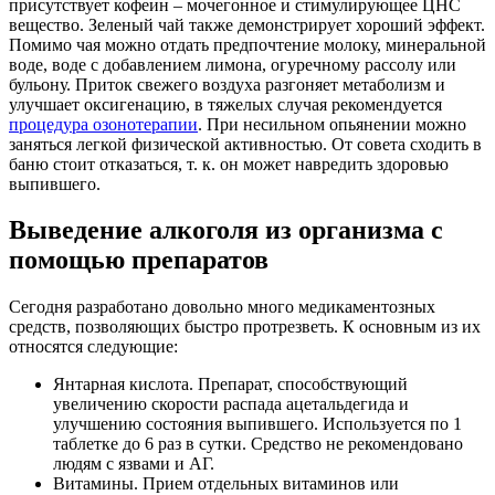
присутствует кофеин – мочегонное и стимулирующее ЦНС
вещество. Зеленый чай также демонстрирует хороший эффект.
Помимо чая можно отдать предпочтение молоку, минеральной
воде, воде с добавлением лимона, огуречному рассолу или
бульону. Приток свежего воздуха разгоняет метаболизм и
улучшает оксигенацию, в тяжелых случая рекомендуется
процедура озонотерапии
. При несильном опьянении можно
заняться легкой физической активностью. От совета сходить в
баню стоит отказаться, т. к. он может навредить здоровью
выпившего.
Выведение алкоголя из организма с
помощью препаратов
Сегодня разработано довольно много медикаментозных
средств, позволяющих быстро протрезветь. К основным из их
относятся следующие:
Янтарная кислота. Препарат, способствующий
увеличению скорости распада ацетальдегида и
улучшению состояния выпившего. Используется по 1
таблетке до 6 раз в сутки. Средство не рекомендовано
людям с язвами и АГ.
Витамины. Прием отдельных витаминов или