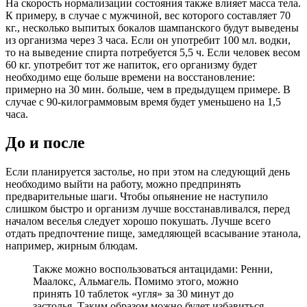
На скорость нормализации состояния также влияет масса тела.
К примеру, в случае с мужчиной, вес которого составляет 70
кг., несколько выпитых бокалов шампанского будут выведены
из организма через 3 часа. Если он употребит 100 мл. водки,
то на выведение спирта потребуется 5,5 ч. Если человек весом
60 кг. употребит тот же напиток, его организму будет
необходимо еще больше времени на восстановление:
примерно на 30 мин. больше, чем в предыдущем примере. В
случае с 90-килограммовым время будет уменьшено на 1,5
часа.
До и после
Если планируется застолье, но при этом на следующий день
необходимо выйти на работу, можно предпринять
предварительные шаги. Чтобы опьянение не наступило
слишком быстро и организм лучше восстанавливался, перед
началом веселья следует хорошо покушать. Лучше всего
отдать предпочтение пище, замедляющей всасывание этанола,
например, жирным блюдам.
Также можно воспользоваться антацидами: Ренни,
Маалокс, Альмагель. Помимо этого, можно
принять 10 таблеток «угля» за 30 минут до
застолья. Таким образом можно будет избавиться