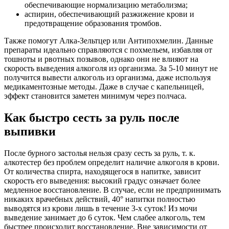
обеспечивающие нормализацию метаболизма;
аспирин, обеспечивающий разжижение крови и
предотвращение образования тромбов.
Также помогут Алка-Зельтцер или Антипохмелин. Данные
препараты идеально справляются с похмельем, избавляя от
тошноты и рвотных позывов, однако они не влияют на
скорость выведения алкоголя из организма. За 5-10 минут не
получится вывести алкоголь из организма, даже используя
медикаментозные методы. Даже в случае с капельницей,
эффект становится заметен минимум через полчаса.
Как быстро сесть за руль после
выпивки
После бурного застолья нельзя сразу сесть за руль, т. к.
алкотестер без проблем определит наличие алкоголя в крови.
От количества спирта, находящегося в напитке, зависит
скорость его выведения: высокий градус означает более
медленное восстановление. В случае, если не предпринимать
никаких врачебных действий, 40° напитки полностью
выводятся из крови лишь в течение 3-х суток! Из мочи
выведение занимает до 6 суток. Чем слабее алкоголь, тем
быстрее происходит восстановление. Вне зависимости от